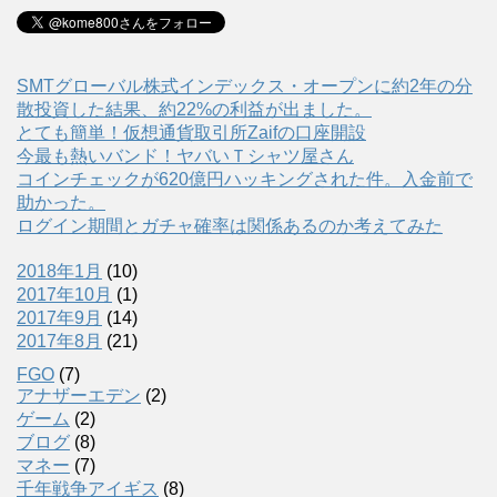
SMTグローバル株式インデックス・オープンに約2年の分
散投資した結果、約22%の利益が出ました。
とても簡単！仮想通貨取引所Zaifの口座開設
今最も熱いバンド！ヤバいＴシャツ屋さん
コインチェックが620億円ハッキングされた件。入金前で
助かった。
ログイン期間とガチャ確率は関係あるのか考えてみた
2018年1月
(10)
2017年10月
(1)
2017年9月
(14)
2017年8月
(21)
FGO
(7)
アナザーエデン
(2)
ゲーム
(2)
ブログ
(8)
マネー
(7)
千年戦争アイギス
(8)