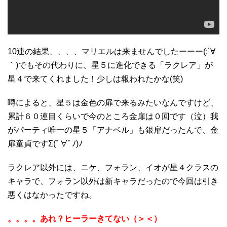
10連の結果、、、、マリエルは来ませんでしたーーー(;´∀
｀)でもその代わりに、星５に進化できる「ラクレア」が
星４で来てくれました！少しは報われたかな(笑)
噂によると、星５は金色の扉で来るみたいなんですけど、
累計６０連目くらいで今のところ金扉は０回です（泣）我
がパーティ唯一の星５「アナベル」も銀扉だったんで、金
扉童貞ですΣ(ﾟ∀ﾟﾉ)ﾉ
ラクレア以外には、ニケ、フォラン、イオが星４クラスの
キャラで、フォラン以外は新キャラだったので今回は引き
悪くはなかったですね。
。。。。あれ？ヒーラーきてない（＞＜）