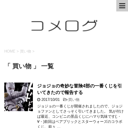
HOME
>
買い物
>
「 買い物 」 一覧
ジョジョの奇妙な冒険4部の一番くじを引
いてきたので報告する
2017/10/01
-
買い物
ジョジョの一番くじが開催されましたので、ジョジ
ョファンとしてさっそく引いてきました。 気が付け
ば最近、コンビニの景品くじにハマり気味です(;・
∀・)前回はベアブリックとスターウォーズのコラボ
くじ、前々 …