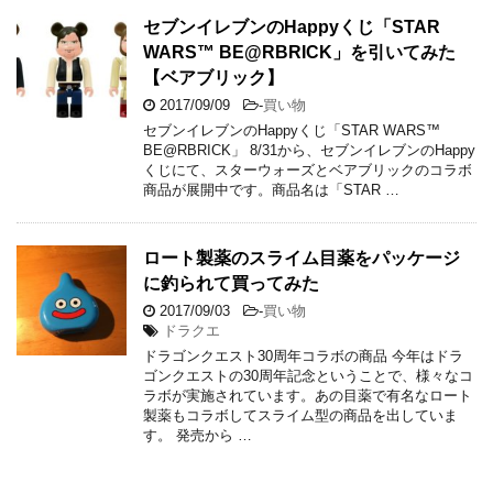
セブンイレブンのHappyくじ「STAR
WARS™ BE@RBRICK」を引いてみた
【ベアブリック】
2017/09/09
-
買い物
セブンイレブンのHappyくじ「STAR WARS™
BE@RBRICK」 8/31から、セブンイレブンのHappy
くじにて、スターウォーズとベアブリックのコラボ
商品が展開中です。商品名は「STAR …
ロート製薬のスライム目薬をパッケージ
に釣られて買ってみた
2017/09/03
-
買い物
ドラクエ
ドラゴンクエスト30周年コラボの商品 今年はドラ
ゴンクエストの30周年記念ということで、様々なコ
ラボが実施されています。あの目薬で有名なロート
製薬もコラボしてスライム型の商品を出していま
す。 発売から …