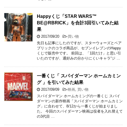
Happyくじ「STAR WARS™
BE@RBRICK」を合計3回引いてみた結
果
2017/09/20
-
買い物
先日も記事にしたのですが、スターウォーズとベア
ブリックのコラボ商品が、セブンイレブンのHappy
くじで販売中です。 前回は、「1回だけ」と思い引
いたのですが、通好みの分かりにくいキャラ“ジ …
一番くじ「 スパイダーマン ホームカミン
グ 」を引いてみた結果
2017/09/09
-
映画
,
買い物
スパイダーマン ホームカミングの一番くじ スパイ
ダーマンの新作映画「スパイダーマン ホームカミン
グ」に合わせて、8/12から一番くじが始まりまし
た。 今回のスパイダーマン映画は役者を入れ替えて
の3代目 …